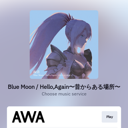
Blue Moon / Hello,Again〜昔からある場所〜
Choose music service
Play